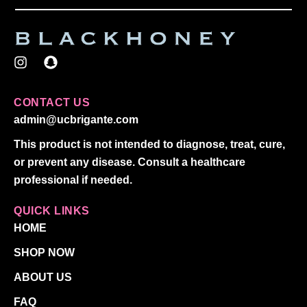
I
S
n
n
s
a
t
p
CONTACT US
a
c
admin@ucbrigante.com
g
h
r
a
This product is not intended to diagnose, treat, cure,
a
t
or prevent any disease. Consult a healthcare
m
professional if needed.
QUICK LINKS
HOME
SHOP NOW
ABOUT US
FAQ