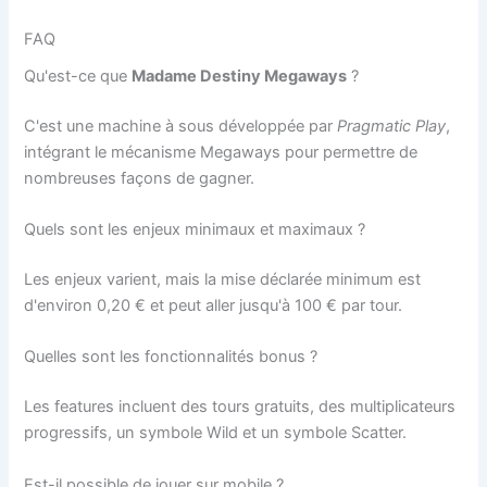
FAQ
Qu'est-ce que
Madame Destiny Megaways
?
C'est une machine à sous développée par
Pragmatic Play
,
intégrant le mécanisme Megaways pour permettre de
nombreuses façons de gagner.
Quels sont les enjeux minimaux et maximaux ?
Les enjeux varient, mais la mise déclarée minimum est
d'environ 0,20 € et peut aller jusqu'à 100 € par tour.
Quelles sont les fonctionnalités bonus ?
Les features incluent des tours gratuits, des multiplicateurs
progressifs, un symbole Wild et un symbole Scatter.
Est-il possible de jouer sur mobile ?