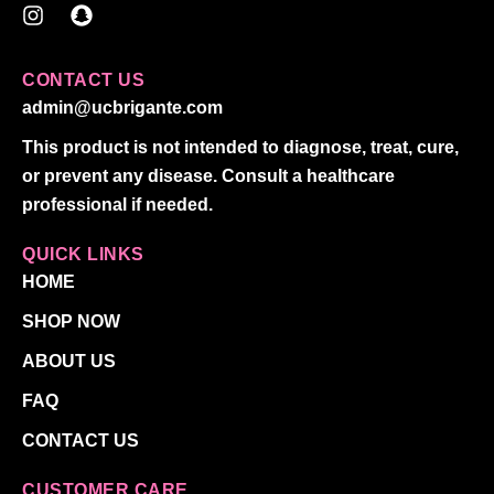
I
S
n
n
s
a
t
p
CONTACT US
a
c
admin@ucbrigante.com
g
h
r
a
This product is not intended to diagnose, treat, cure,
a
t
or prevent any disease. Consult a healthcare
m
professional if needed.
QUICK LINKS
HOME
SHOP NOW
ABOUT US
FAQ
CONTACT US
CUSTOMER CARE