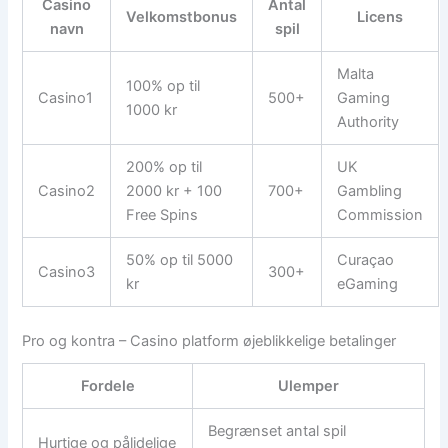
Casino
Antal
Velkomstbonus
Licens
navn
spil
Malta
100% op til
Casino1
500+
Gaming
1000 kr
Authority
200% op til
UK
Casino2
2000 kr + 100
700+
Gambling
Free Spins
Commission
50% op til 5000
Curaçao
Casino3
300+
kr
eGaming
Pro og kontra – Casino platform øjeblikkelige betalinger
Fordele
Ulemper
Begrænset antal spil
Hurtige og pålidelige