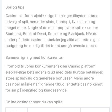
Spil og tips
Casino platform øjeblikkelige betalinger tilbyder et bredt
udvalg af spil, herunder slots, bordspil, live casino og
meget mere. Nogle af de mest populære spil inkluderer
Starburst, Book of Dead, Roulette og Blackjack. Når du
spiller på dette casino, anbefaler jeg altid at sætte dig et
budget og holde dig til det for at undgå overskridelser.
Sammenligning med konkurrenter
I forhold til vores konkurrenter skiller Casino platform
øjeblikkelige betalinger sig ud med dets hurtige betalinger,
store spiludvalg og generøse bonusser. Mens andre
casinoer måske har lignende tilbud, er dette casino kendt
for sin pålidelighed og kundeservice.
Online casinoer hvor du kan spille